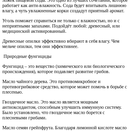
ложек пищевой соды. Это одно из лучших сочетаний, которое
работает как анти-влажность. Сода будет впитывать лишнюю
влагу, а чуть увлажненные корки создадут приятный аромат.
Уголь поможет справиться не только с влажностью, но и с
неприятными запахами. Подойдёт любой: древесный, или
медицинский активированный.
Древесные опилки эффективно вбирают в себя влагу. Чем
мельче опилки, тем они эффективнее.
Природные фунгициды
Фунгицид – это вещество (химического или биологического
происхождения), которое подавляет развитие грибов.
Масло чайного дерева. Это противомикробное и
противогрибковое средство, которое может помочь в борьбе с
плесенью.
Гвоздичное масло. Это масло является мощным
антиоксидантом, способным улучшить иммунную систему.
Было установлено, что гвоздичное масло борется с
плесневыми грибами.
Масло семян грейпфрута. Благодаря лимонной кислоте масло