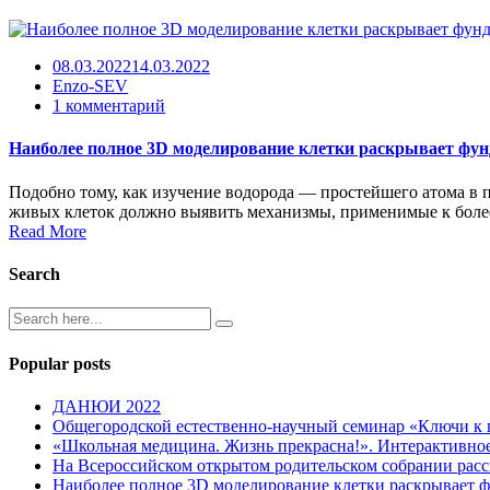
08.03.2022
14.03.2022
Enzo-SEV
к
1 комментарий
записи
Наиболее
Наиболее полное 3D моделирование клетки раскрывает фу
полное
3D
Подобно тому, как изучение водорода — простейшего атома в
моделирование
живых клеток должно выявить механизмы, применимые к боле
клетки
Read More
раскрывает
фундаментальные
Search
биологические
процессы
Popular posts
ДАНЮИ 2022
Общегородской естественно-научный семинар «Ключи к
«Школьная медицина. Жизнь прекрасна!». Интерактивное
На Всероссийском открытом родительском собрании расск
Наиболее полное 3D моделирование клетки раскрывает 