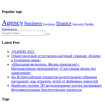
Popular tags
Agency
business
finance
Experience
Innovative
Parallax
безопасность
Latest Post
ДАНЮИ 2022
Общегородской естественно-научный семинар «Ключи
к познанию мира»
«Школьная медицина. Жизнь прекрасна!».
Интерактивное мероприятие «Счастливая жизнь без
наркотиков»
На Всероссийском открытом родительском собрании
рассказали, как оградить детей от фейковых новостей
Наиболее полное 3D моделирование клетки раскрывает
фундаментальные биологические процессы
Tags