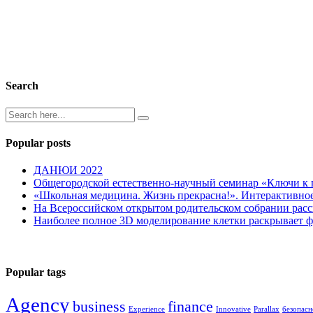
Search
Popular posts
ДАНЮИ 2022
Общегородской естественно-научный семинар «Ключи к
«Школьная медицина. Жизнь прекрасна!». Интерактивное
На Всероссийском открытом родительском собрании расск
Наиболее полное 3D моделирование клетки раскрывает 
Popular tags
Agency
business
finance
Experience
Innovative
Parallax
безопасн