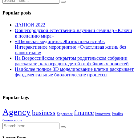
Popular posts
ДАНЮИ 2022
Общегородской естественно-научный семинар «Ключи
к познанию мира»
«Школьная медицина. Жизнь прекрасна!».
Интерактивное мероприятие «Счастливая жизнь без
наркотиков»
На Всероссийском открытом родительском собрании
рассказали, как оградить детей от фейковых новостей
Наиболее полное 3D моделирование клетки раскрывает
фундаментальные биологические процессы
Popular tags
Agency
business
finance
Experience
Innovative
Parallax
безопасность