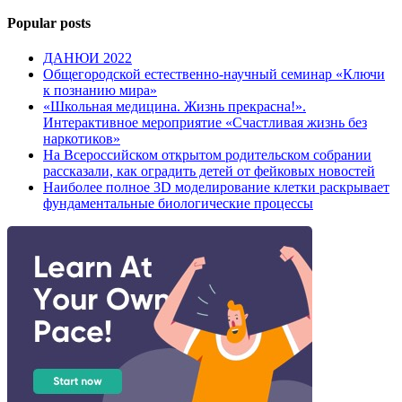
Popular posts
ДАНЮИ 2022
Общегородской естественно-научный семинар «Ключи
к познанию мира»
«Школьная медицина. Жизнь прекрасна!».
Интерактивное мероприятие «Счастливая жизнь без
наркотиков»
На Всероссийском открытом родительском собрании
рассказали, как оградить детей от фейковых новостей
Наиболее полное 3D моделирование клетки раскрывает
фундаментальные биологические процессы