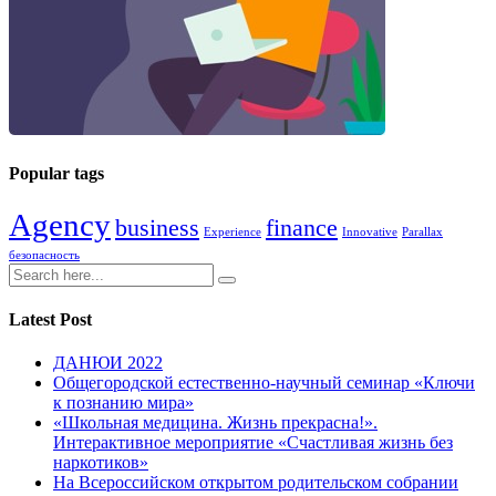
Popular tags
Agency
business
finance
Experience
Innovative
Parallax
безопасность
Latest Post
ДАНЮИ 2022
Общегородской естественно-научный семинар «Ключи
к познанию мира»
«Школьная медицина. Жизнь прекрасна!».
Интерактивное мероприятие «Счастливая жизнь без
наркотиков»
На Всероссийском открытом родительском собрании