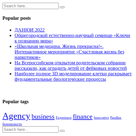
Popular posts
ДАНЮИ 2022
Общегородской естественно-научный семинар «Ключи
к познанию мира»
«Школьная медицина. Жизнь прекрасна!».
Интерактивное мероприятие «Счастливая жизнь без
наркотиков»
На Всероссийском открытом родительском собрании
рассказали, как оградить детей от фейковых новостей
Наиболее полное 3D моделирование клетки раскрывает
фундаментальные биологические процессы
Popular tags
Agency
business
finance
Experience
Innovative
Parallax
безопасность